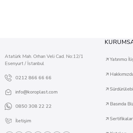
KURUMS
Atatürk Mah. Orhan Veli Cad. No:12/1
Yatırımcı İli
Esenyurt / İstanbul
Hakkımızd
0212 866 66 66
Sürdürülebil
info@koroplast.com
Basında Bi
0850 308 22 22
Sertifikalar
İletişim