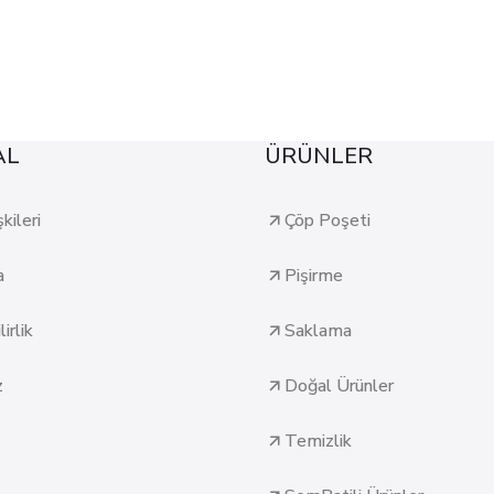
AL
ÜRÜNLER
şkileri
Çöp Poşeti
a
Pişirme
irlik
Saklama
z
Doğal Ürünler
Temizlik