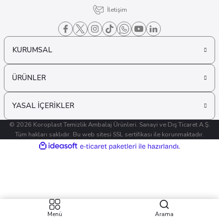
İletişim
KURUMSAL
ÜRÜNLER
YASAL İÇERİKLER
© 2026 Koroplast Temizlik Ambalaj Ürünleri. Sanayi ve Dış Ticaret A.Ş.
Tüm hakları saklıdır. Bu web sitesi SSL sertifikası ile korunmaktadır.
ideasoft
ile
e-
hazırlandı.
ticaret
paketleri
Menü
Arama