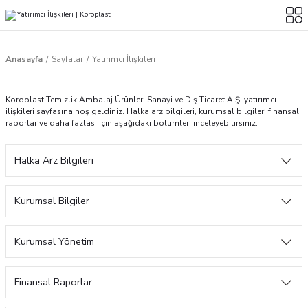
Anasayfa
Sayfalar
Yatırımcı İlişkileri
Koroplast Temizlik Ambalaj Ürünleri Sanayi ve Dış Ticaret A.Ş. yatırımcı
ilişkileri sayfasına hoş geldiniz. Halka arz bilgileri, kurumsal bilgiler, finansal
raporlar ve daha fazlası için aşağıdaki bölümleri inceleyebilirsiniz.
Halka Arz Bilgileri
İzahname
Görüntüle
Kurumsal Bilgiler
Tasarruf Sahiplerine Satış
Ticaret Sicil Bilgileri
Görüntüle
Duyurusu
Kurumsal Yönetim
Ticaret
Koroplast Temizlik
Fiyat Tespit Raporu
Komiteler
Görüntüle
Ortaklık Yapısı
Unvanı
Ambalaj Ürünleri
Finansal Raporlar
Riskin Erken Saptanması Komitesi
Ortağın Adı
Pay
Pay Tutarı
Oranı
Sanayi ve Dış Ticaret
Fon Kullanım Yeri Raporu
Görüntüle
Finansal Tablolar ve Dipnotları
Politikalar