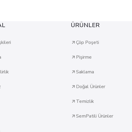
AL
ÜRÜNLER
şkileri
Çöp Poşeti
a
Pişirme
irlik
Saklama
z
Doğal Ürünler
Temizlik
SemPatili Ürünler
n