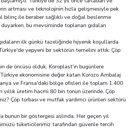
başlamıştı. Türkiye'de 32 yıl önce tarladan ve
in artması ve teknolojinin hızla gelişmesiyle pek
 bilinç ile beraber sağlıklı ve doğal beslenme
ı duyarken, bu mevsiminde toplanan gıdaları
gıdaların ilk günkü tazeliğinde hijyenik koşullarda
ürkiye'de yepyeni bir sektörün temelini attık: Çöp
nin de öncüsü olduk. Koroplast'ın bugünlere
ve Türkiye ekonomisine değer katan Korozo Ambalaj
manya ve Fransa'daki bölge ofisleri ile toplam 1.400
n yıllık üretim hacmi 80 bin tonun üzerinde. Çöp
siniz? Çöp torbası ve mutfak yardımcı ürünleri sektörü
a bunun bir göstergesi aslında. Her geçen yıl
ümüzü tüketicilerimiz tarafından güvenle tercih