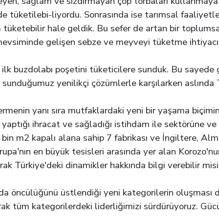
meyen, sağlam ve sızdırmayan çöp torbaları kullanmaya 
üketilebi-liyordu. Sonrasında ise tarımsal faaliyetler
ketebilir hale geldik. Bu sefer de artan bir toplumsal
r mevsiminde gelişen sebze ve meyveyi tüketme ihtiyac
n ilk buzdolabı poşetini tüketicilere sunduk. Bu sayede 
 sunduğumuz yenilikçi çözümlerle karşılarken aslında T
ermenin yanı sıra mutfaklardaki yeni bir yaşama biçimi
 yaptığı ihracat ve sağladığı istihdam ile sektörüne 
 bin m2 kapalı alana sahip 7 fabrikası ve İngiltere, Al
rupa'nın en büyük tesisleri arasında yer alan Korozo'nu
arak Türkiye'deki dinamikler hakkında bilgi verebilir mi
da öncülüğünü üstlendiği yeni kategorilerin oluşması d
ak tüm kategorilerdeki liderliğimizi sürdürüyoruz. Güc