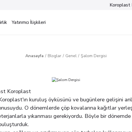
Koroplast 
rlik
Yatırımcı İlişkileri
Anasayfa
Bloglar
Genel
Şalom Dergisi
last Koroplast
Koroplast'ın kuruluş öyküsünü ve bugünlere gelişini anl
onusuydu. O dönemlerde çöp kovalarına kağıtlar yerleştiril
eterjanlarla yıkanması gerekiyordu. Böyle bir dönemde
 buluşturduk.