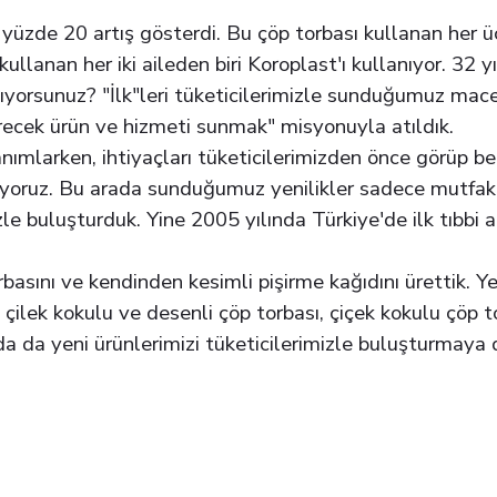
üzde 20 artış gösterdi. Bu çöp torbası kullanan her üç
kullanan her iki aileden biri Koroplast'ı kullanıyor. 3
yorsunuz? "İlk"leri tüketicilerimizle sunduğumuz mac
irecek ürün ve hizmeti sunmak" misyonuyla atıldık.
anımlarken, ihtiyaçları tüketicilerimizden önce görüp be
ıyoruz. Bu arada sunduğumuz yenilikler sadece mutfak a
zle buluşturduk. Yine 2005 yılında Türkiye'de ilk tıbbi a
basını ve kendinden kesimli pişirme kağıdını ürettik. Ye
, çilek kokulu ve desenli çöp torbası, çiçek kokulu çöp 
rda da yeni ürünlerimizi tüketicilerimizle buluşturmay