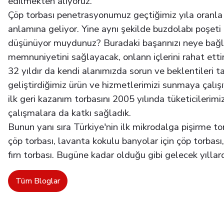
edilmekten alıyoruz.
Çöp torbası penetrasyonumuz geçtiğimiz yıla oranla y
anlamına geliyor. Yine aynı şekilde buzdolabı poşeti 
düşünüyor muydunuz? Buradaki başarınızı neye bağlı
memnuniyetini sağlayacak, onlann içlerini rahat ett
32 yıldır da kendi alanımızda sorun ve beklentileri t
geliştirdiğimiz ürün ve hizmetlerimizi sunmaya çalış
ilk geri kazanım torbasını 2005 yılında tüketicilerimi
çalışmalara da katkı sağladık.
Bunun yanı sıra Türkiye'nin ilk mikrodalga pişirme tor
çöp torbası, lavanta kokulu banyolar için çöp torbası
fırn torbası. Bugüne kadar olduğu gibi gelecek yılla
Tüm Bloglar