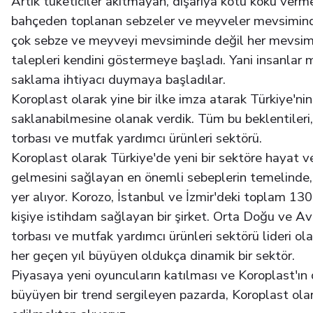
Artık tüketiciler akıtmayan, dışarıya kötü koku ver
bahçeden toplanan sebzeler ve meyveler mevsiminde t
çok sebze ve meyveyi mevsiminde değil her mevsim tü
talepleri kendini göstermeye başladı. Yani insanla
saklama ihtiyacı duymaya başladılar.
Koroplast olarak yine bir ilke imza atarak Türkiye'ni
saklanabilmesine olanak verdik. Tüm bu beklentileri,
torbası ve mutfak yardımcı ürünleri sektörü.
Koroplast olarak Türkiye'de yeni bir sektöre hayat v
gelmesini sağlayan en önemli sebeplerin temelinde,
yer alıyor. Korozo, İstanbul ve İzmir'deki toplam 130
kişiye istihdam sağlayan bir şirket. Orta Doğu ve Av
torbası ve mutfak yardımcı ürünleri sektörü lideri ol
her geçen yıl büyüyen oldukça dinamik bir sektör.
Piyasaya yeni oyuncuların katılması ve Koroplast'ın 
büyüyen bir trend sergileyen pazarda, Koroplast olar