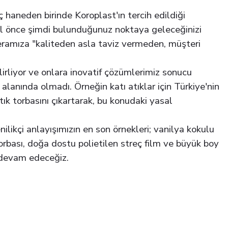
 haneden birinde Koroplast'ın tercih edildiği
2 yıl önce şimdi bulunduğunuz noktaya geleceğinizi
eramıza "kaliteden asla taviz vermeden, müşteri
lirliyor ve onlara inovatif çözümlerimiz sonucu
lanında olmadı. Örneğin katı atıklar için Türkiye'nin
tık torbasını çıkartarak, bu konudaki yasal
nilikçi anlayışımızın en son örnekleri; vanilya kokulu
torbası, doğa dostu polietilen streç film ve büyük boy
a devam edeceğiz.