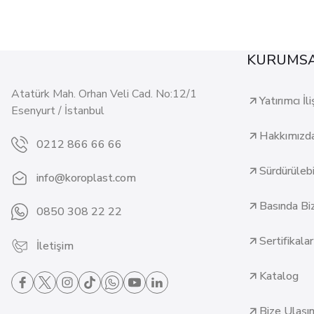
KURUMS
Atatürk Mah. Orhan Veli Cad. No:12/1
Yatırımcı İli
Esenyurt / İstanbul
Hakkımızd
0212 866 66 66
Sürdürülebil
info@koroplast.com
Basında Bi
0850 308 22 22
Sertifikalar
İletişim
Katalog
Bize Ulaşı