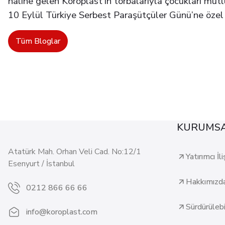
haline gelen Koroplast’ın torbalarıyla çocukları mutlu
10 Eylül Türkiye Serbest Paraşütçüler Günü’ne özel
Tüm Bloglar
KURUMS
Atatürk Mah. Orhan Veli Cad. No:12/1
Yatırımcı İli
Esenyurt / İstanbul
Hakkımızd
0212 866 66 66
Sürdürülebil
info@koroplast.com