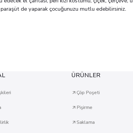
 edecek el çantası, peri kızı kostümü, çiçek, çerçeve, u
 paraşüt de yaparak çocuğunuzu mutlu edebilirsiniz.
AL
ÜRÜNLER
şkileri
Çöp Poşeti
a
Pişirme
irlik
Saklama