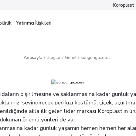
Koroplast 
lirlik
Yatırımcı İlişkileri
Anasayfa
Bloglar
Genel
songungazetesi.
ıdaların pişirilmesine ve saklanmasına kadar günlük y
klarınızı sevindirecek peri kızı kostümü, çiçek, uçurtma 
nildiğinde akla ilk gelen lider markası Koroplast’ın ürü
a dokunan önemli yönleri de var.
klanmasına kadar günlük yaşamın hemen hemen her alanı