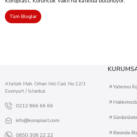
Koroplast, Koruncuk Vakfı'na katkıda bulunuyor.
Tüm Bloglar
KURUMS
Atatürk Mah. Orhan Veli Cad. No:12/1
Yatırımcı İli
Esenyurt / İstanbul
Hakkımızd
0212 866 66 66
Sürdürülebil
info@koroplast.com
Basında Bi
0850 308 22 22