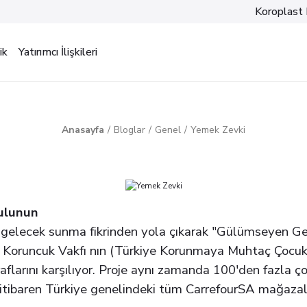
Koroplast 
ik
Yatırımcı İlişkileri
Anasayfa
Bloglar
Genel
Yemek Zevki
ulunun
r gelecek sunma fikrinden yola çıkarak "Gülümseyen Ge
 Koruncuk Vakfı nın (Türkiye Korunmaya Muhtaç Çocukl
sraflarını karşılıyor. Proje aynı zamanda 100'den fazla
itibaren Türkiye genelindeki tüm CarrefourSA mağazala