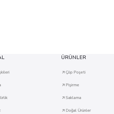
AL
ÜRÜNLER
şkileri
Çöp Poşeti
a
Pişirme
irlik
Saklama
z
Doğal Ürünler