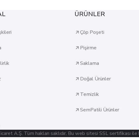
AL
ÜRÜNLER
şkileri
Çöp Poşeti
a
Pişirme
irlik
Saklama
z
Doğal Ürünler
Temizlik
SemPatili Ürünler
n
ret A.Ş. Tüm hakları saklıdır. Bu web sitesi SSL sertifikası ile