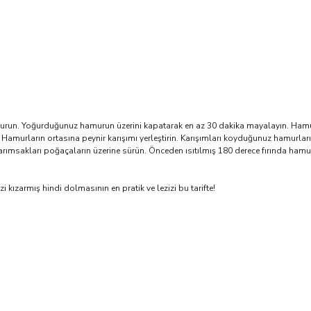
 yoğurun. Yoğurduğunuz hamurun üzerini kapatarak en az 30 dakika mayalayın. Ham
urların ortasına peynir karışımı yerleştirin. Karışımları koyduğunuz hamurların ağ
ş sarımsakları poğaçaların üzerine sürün. Önceden ısıtılmış 180 derece fırında hamu
 kızarmış hindi dolmasının en pratik ve lezizi bu tarifte!