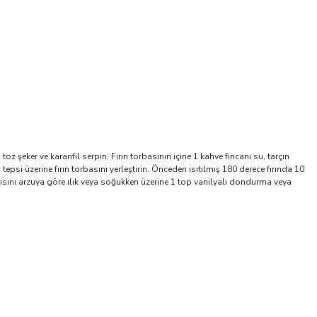
toz şeker ve karanfil serpin. Fırın torbasının içine 1 kahve fincanı su, tarçın
 tepsi üzerine fırın torbasını yerleştirin. Önceden ısıtılmış 180 derece fırında 10
tlısını arzuya göre ılık veya soğukken üzerine 1 top vanilyalı dondurma veya