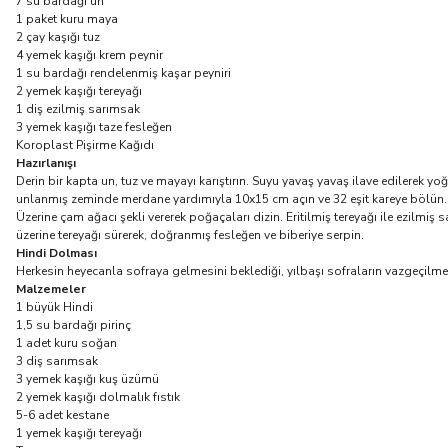
7 su bardağı un
1 paket kuru maya
2 çay kaşığı tuz
4 yemek kaşığı krem peynir
1 su bardağı rendelenmiş kaşar peyniri
2 yemek kaşığı tereyağı
1 diş ezilmiş sarımsak
3 yemek kaşığı taze fesleğen
Koroplast Pişirme Kağıdı
Hazırlanışı
Derin bir kapta un, tuz ve mayayı karıştırın. Suyu yavaş yavaş ilave edilerek
unlanmış zeminde merdane yardımıyla 10x15 cm açın ve 32 eşit kareye bölün. Ham
Üzerine çam ağacı şekli vererek poğaçaları dizin. Eritilmiş tereyağı ile ezilmi
üzerine tereyağı sürerek, doğranmış fesleğen ve biberiye serpin.
Hindi Dolması
Herkesin heyecanla sofraya gelmesini beklediği, yılbaşı sofraların vazgeçilmezi
Malzemeler
1 büyük Hindi
1,5 su bardağı pirinç
1 adet kuru soğan
3 diş sarımsak
3 yemek kaşığı kuş üzümü
2 yemek kaşığı dolmalık fıstık
5-6 adet kestane
1 yemek kaşığı tereyağı