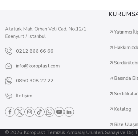
KURUMS
Atatürk Mah. Orhan Veli Cad. No:12/1
Yatırımcı İli
Esenyurt / İstanbul
Hakkımızd
0212 866 66 66
Sürdürülebil
info@koroplast.com
Basında Bi
0850 308 22 22
Sertifikalar
İletişim
Katalog
Bize Ulaşı
© 2026 Koroplast Temizlik Ambalaj Ürünleri. Sanayi ve Dış Tica