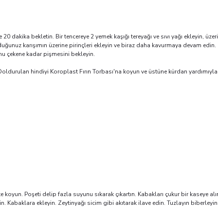
e 20 dakika bekletin. Bir tencereye 2 yemek kaşığı tereyağı ve sıvı yağı ekleyin, 
ğunuz karışımın üzerine pirinçleri ekleyin ve biraz daha kavurmaya devam edin. Bu
unu çekene kadar pişmesini bekleyin.
Doldurulan hindiyi Koroplast Fırın Torbası'na koyun ve üstüne kürdan yardımıyla kü
e koyun. Poşeti delip fazla suyunu sıkarak çıkartın. Kabakları çukur bir kaseye 
in. Kabaklara ekleyin. Zeytinyağı sicim gibi akıtarak ilave edin. Tuzlayın biberl