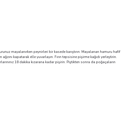
urunuz mayalanırken peynirleri bir kasede karıştırın. Mayalanan hamuru hafif
zını kapatarak elle yuvarlayın. Fırın tepsisine pişirme kağıdı yerleştirin.
rlarınınız 18 dakika kızarana kadar pişirin. Piştikten sonra da poğaçaların