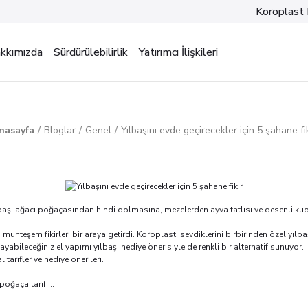
Koroplast 
kkımızda
Sürdürülebilirlik
Yatırımcı İlişkileri
nasayfa
Bloglar
Genel
Yılbaşını evde geçirecekler için 5 şahane fik
yılbaşı ağacı poğaçasından hindi dolmasına, mezelerden ayva tatlısı ve desenli kupa
muhteşem fikirleri bir araya getirdi. Koroplast, sevdiklerini birbirinden özel yılba
ayabileceğiniz el yapımı yılbaşı hediye önerisiyle de renkli bir alternatif sunuyor.
tarifler ve hediye önerileri.
oğaça tarifi...