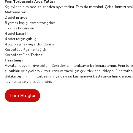
Fırın Torbasında Ayva Tatlısı
Kış aylarının ev sevilenlerinden ayva tatlısı. Tam da mevsimi. Çekici kırmızı ren
Malzemeler
2 adet iri ayva
8 yemek kaşığı esmer toz şeker
1 kahve fincanı su
4 adet karanfil
4 adet tarçın çubuğu
4 top kaymak veya dondurma
Koroplast Pişirme Kağıdı
Koroplast Fırın Torbası
Hazırlanışı
Ayvaları soyun, ikiye bölün. Çekirdeklerini ayıklayıp bir kenara ayırın. Fırın tor
çubukları ve ayvalara kırmızı renk vermesi için çekirdeklerini ekleyin. Fırın torb
dakika pişirin. Fırın torbasının içindeki su kaynamaya başlayınca fırın dereces
kaymakla servis edebilirsiniz.
Tüm Bloglar