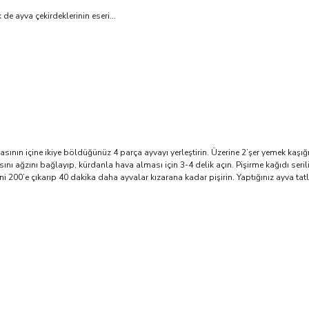
k de ayva çekirdeklerinin eseri…
basının içine ikiye böldüğünüz 4 parça ayvayı yerleştirin. Üzerine 2’şer yemek kaşığı 
asını ağzını bağlayıp, kürdanla hava alması için 3-4 delik açın. Pişirme kağıdı serili
ini 200’e çıkarıp 40 dakika daha ayvalar kızarana kadar pişirin. Yaptığınız ayva ta