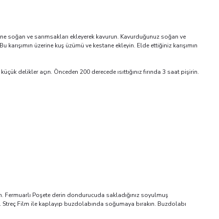
üzerine soğan ve sarımsakları ekleyerek kavurun. Kavurduğunuz soğan ve
 karışımın üzerine kuş üzümü ve kestane ekleyin. Elde ettiğiniz karışımın
çük delikler açın. Önceden 200 derecede ısıttığınız fırında 3 saat pişirin.
alın. Fermuarlı Poşete derin dondurucuda sakladığınız soyulmuş
eyin. Streç Film ile kaplayıp buzdolabında soğumaya bırakın. Buzdolabı