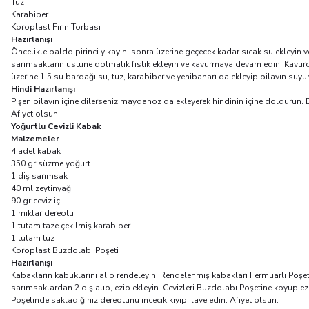
Tuz
Karabiber
Koroplast Fırın Torbası
Hazırlanışı
Öncelikle baldo pirinci yıkayın, sonra üzerine geçecek kadar sıcak su ekleyin v
sarımsakların üstüne dolmalık fıstık ekleyin ve kavurmaya devam edin. Kavurdu
üzerine 1,5 su bardağı su, tuz, karabiber ve yenibaharı da ekleyip pilavın suy
Hindi Hazırlanışı
Pişen pilavın içine dilerseniz maydanoz da ekleyerek hindinin içine doldurun. 
Afiyet olsun.
Yoğurtlu Cevizli Kabak
Malzemeler
4 adet kabak
350 gr süzme yoğurt
1 diş sarımsak
40 ml zeytinyağı
90 gr ceviz içi
1 miktar dereotu
1 tutam taze çekilmiş karabiber
1 tutam tuz
Koroplast Buzdolabı Poşeti
Hazırlanışı
Kabakların kabuklarını alıp rendeleyin. Rendelenmiş kabakları Fermuarlı Poşet
sarımsaklardan 2 diş alıp, ezip ekleyin. Cevizleri Buzdolabı Poşetine koyup ez
Poşetinde sakladığınız dereotunu incecik kıyıp ilave edin. Afiyet olsun.