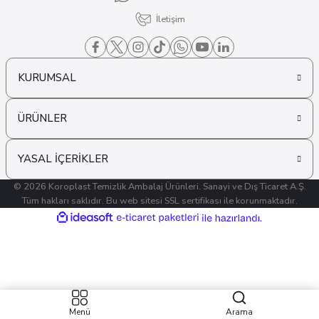
İletişim
KURUMSAL
ÜRÜNLER
YASAL İÇERİKLER
© 2026 Koroplast Temizlik Ambalaj Ürünleri. Sanayi ve Dış Ticaret A.Ş.
Tüm hakları saklıdır. Bu web sitesi SSL sertifikası ile korunmaktadır.
ideasoft
ile
e-
hazırlandı.
ticaret
paketleri
Menü
Arama