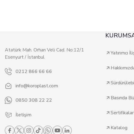
KURUMS
Atatürk Mah. Orhan Veli Cad. No:12/1
Yatırımcı İli
Esenyurt / İstanbul
Hakkımızd
0212 866 66 66
Sürdürülebil
info@koroplast.com
Basında Bi
0850 308 22 22
Sertifikalar
İletişim
Katalog