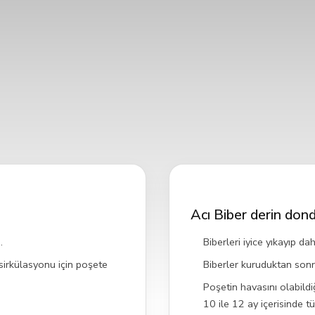
Acı Biber derin dond
.
Biberleri iyice yıkayıp d
 sirkülasyonu için poşete
Biberler kuruduktan sonra 
Poşetin havasını olabildi
10 ile 12 ay içerisinde tü