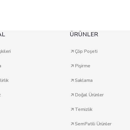
AL
ÜRÜNLER
şkileri
Çöp Poşeti
a
Pişirme
irlik
Saklama
z
Doğal Ürünler
Temizlik
SemPatili Ürünler