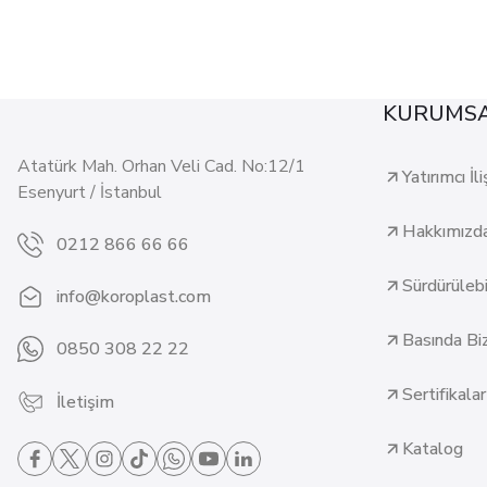
KURUMS
Atatürk Mah. Orhan Veli Cad. No:12/1
Yatırımcı İli
Esenyurt / İstanbul
Hakkımızd
0212 866 66 66
Sürdürülebil
info@koroplast.com
Basında Bi
0850 308 22 22
Sertifikalar
İletişim
Katalog