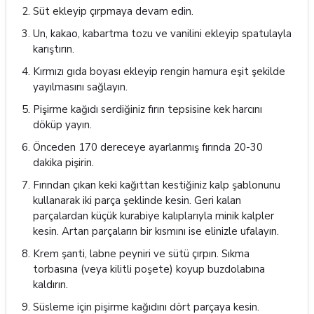
Süt ekleyip çırpmaya devam edin.
Un, kakao, kabartma tozu ve vanilini ekleyip spatulayla
karıştırın.
Kırmızı gıda boyası ekleyip rengin hamura eşit şekilde
yayılmasını sağlayın.
Pişirme kağıdı serdiğiniz fırın tepsisine kek harcını
döküp yayın.
Önceden 170 dereceye ayarlanmış fırında 20-30
dakika pişirin.
Fırından çıkan keki kağıttan kestiğiniz kalp şablonunu
kullanarak iki parça şeklinde kesin. Geri kalan
parçalardan küçük kurabiye kalıplarıyla minik kalpler
kesin. Artan parçaların bir kısmını ise elinizle ufalayın.
Krem şanti, labne peyniri ve sütü çırpın. Sıkma
torbasına (veya kilitli poşete) koyup buzdolabına
kaldırın.
Süsleme için pişirme kağıdını dört parçaya kesin.