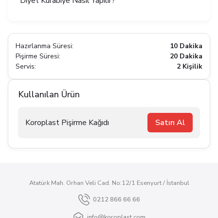
Diyet Kurabiye Nasıl Yapılır?
Hazırlanma Süresi:
10 Dakika
Pişirme Süresi:
20 Dakika
Servis:
2 Kişilik
Kullanılan Ürün
Koroplast Pişirme Kağıdı
Satın Al
Atatürk Mah. Orhan Veli Cad. No:12/1 Esenyurt / İstanbul
0212 866 66 66
info@koroplast.com