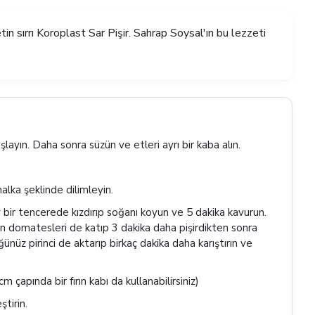
in sırrı Koroplast Sar Pişir. Sahrap Soysal'ın bu lezzeti
ayın. Daha sonra süzün ve etleri ayrı bir kaba alın.
halka şeklinde dilimleyin.
bir tencerede kızdırıp soğanı koyun ve 5 dakika kavurun.
an domatesleri de katıp 3 dakika daha pişirdikten sonra
ünüz pirinci de aktarıp birkaç dakika daha karıştırın ve
çapında bir fırın kabı da kullanabilirsiniz)
ştirin.