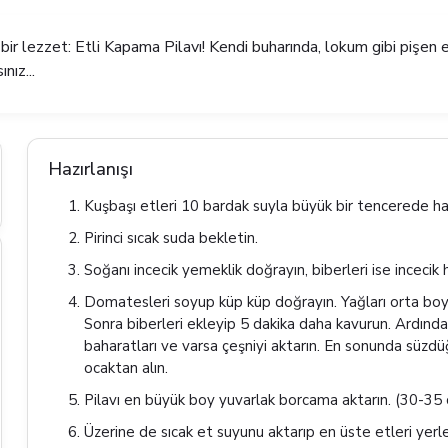
ir lezzet: Etli Kapama Pilavı! Kendi buharında, lokum gibi pişen et
nız...
Hazırlanışı
Kuşbaşı etleri 10 bardak suyla büyük bir tencerede haşl
Pirinci sıcak suda bekletin.
Soğanı incecik yemeklik doğrayın, biberleri ise incecik 
Domatesleri soyup küp küp doğrayın. Yağları orta boy 
Sonra biberleri ekleyip 5 dakika daha kavurun. Ardınd
baharatları ve varsa çeşniyi aktarın. En sonunda süzdüğ
ocaktan alın.
Pilavı en büyük boy yuvarlak borcama aktarın. (30-35 cm 
Üzerine de sıcak et suyunu aktarıp en üste etleri yerle