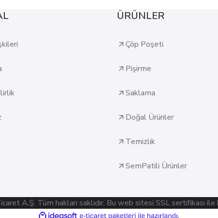
AL
ÜRÜNLER
şkileri
Çöp Poşeti
a
Pişirme
irlik
Saklama
z
Doğal Ürünler
Temizlik
SemPatili Ürünler
n
ret A.Ş. Tüm hakları saklıdır. Bu web sitesi SSL sertifikası ile
ile
ideasoft
e-