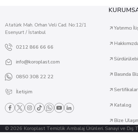
KURUMS
Atatürk Mah. Orhan Veli Cad. No:12/1
Yatırımcı İli
Esenyurt / İstanbul
Hakkımızd
0212 866 66 66
Sürdürülebil
info@koroplast.com
Basında Bi
0850 308 22 22
Sertifikalar
İletişim
Katalog
Bize Ulaşı
© 2026 Koroplast Temizlik Ambalaj Ürünleri. Sanayi ve Dış Tica