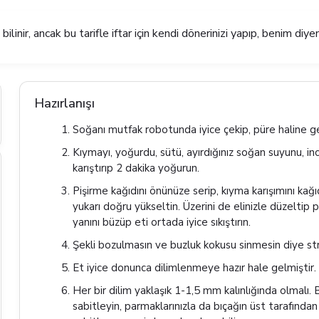
nir, ancak bu tarifle iftar için kendi dönerinizi yapıp, benim diye
Hazırlanışı
Soğanı mutfak robotunda iyice çekip, püre haline ge
Kıymayı, yoğurdu, sütü, ayırdığınız soğan suyunu, ince
karıştırıp 2 dakika yoğurun.
Pişirme kağıdını önünüze serip, kıyma karışımını kağıd
yukarı doğru yükseltin. Üzerini de elinizle düzeltip pi
yanını büzüp eti ortada iyice sıkıştırın.
Şekli bozulmasın ve buzluk kokusu sinmesin diye str
Et iyice donunca dilimlenmeye hazır hale gelmiştir.
Her bir dilim yaklaşık 1-1,5 mm kalınlığında olmalı. Bi
sabitleyin, parmaklarınızla da bıçağın üst tarafından 