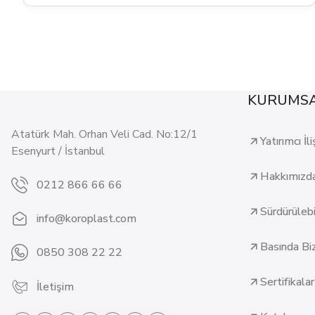
KURUMS
Atatürk Mah. Orhan Veli Cad. No:12/1
Yatırımcı İli
Esenyurt / İstanbul
Hakkımızd
0212 866 66 66
Sürdürülebil
info@koroplast.com
Basında Bi
0850 308 22 22
Sertifikalar
İletişim