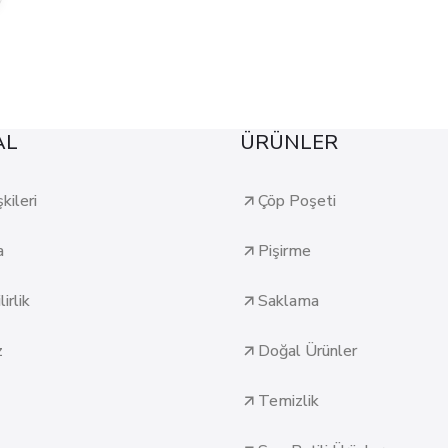
AL
ÜRÜNLER
şkileri
Çöp Poşeti
a
Pişirme
irlik
Saklama
z
Doğal Ürünler
Temizlik