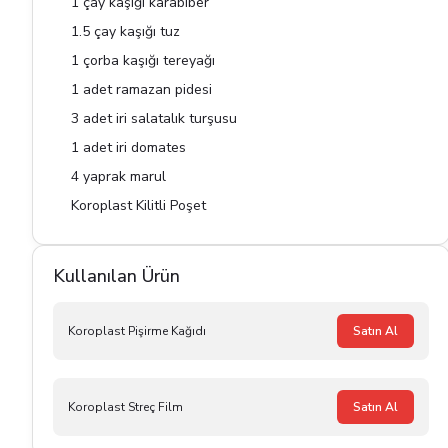
1 çay kaşığı karabiber
1.5 çay kaşığı tuz
1 çorba kaşığı tereyağı
1 adet ramazan pidesi
3 adet iri salatalık turşusu
1 adet iri domates
4 yaprak marul
Koroplast Kilitli Poşet
Kullanılan Ürün
Koroplast Pişirme Kağıdı
Satın Al
Koroplast Streç Film
Satın Al