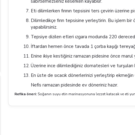
sabitlemezseniz keserken kayabilir.
Eti dilimlerken fırının tepsisini ters çevirin üzerine p
Dilimledikçe fırın tepsisine yerleştirin. Bu işlem bi
yapabilirsiniz.
Tepsiye dizilen etleri ızgara modunda 220 derecede
İftardan hemen önce tavada 1 çorba kaşığı tereyağını
Enine ikiye kestiğiniz ramazan pidesine önce marul y
Üzerine ince dilimlediğiniz domatesleri ve turşuları
En üste de sıcacık dönerlerinizi yerleştirip ekmeğin
Nefis ramazan pidesinde ev döneriniz hazır.
Refika öneri:
Soğanın suyu etin marinasyonuna lezzet katacak ve eti yu