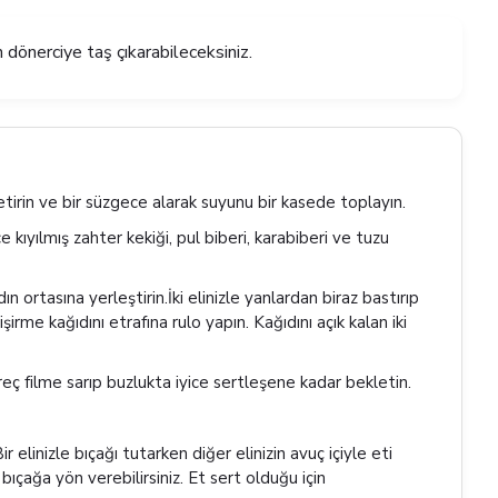
n dönerciye taş çıkarabileceksiniz.
tirin ve bir süzgece alarak suyunu bir kasede toplayın.
 kıyılmış zahter kekiği, pul biberi, karabiberi ve tuzu
ın ortasına yerleştirin.İki elinizle yanlardan biraz bastırıp
şirme kağıdını etrafına rulo yapın. Kağıdını açık kalan iki
eç filme sarıp buzlukta iyice sertleşene kadar bekletin.
r elinizle bıçağı tutarken diğer elinizin avuç içiyle eti
bıçağa yön verebilirsiniz. Et sert olduğu için