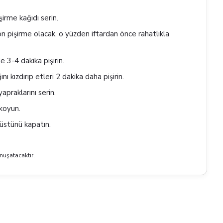
işirme kağıdı serin.
r ön pişirme olacak, o yüzden iftardan önce rahatlıkla
 3-4 dakika pişirin.
 kızdırıp etleri 2 dakika daha pişirin.
apraklarını serin.
 koyun.
 üstünü kapatın.
muşatacaktır.