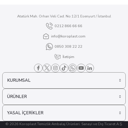
Atatürk Mah. Orhan Veli Cad. No:12/1 Esenyurt / İstanbul
0212 866 66 66
info@koroplast.com
0850 308 22 22
İletişim
KURUMSAL
ÜRÜNLER
YASAL İÇERİKLER
© 2026 Koroplast Temizlik Ambalaj Ürünleri. Sanayi ve Dış Ticaret A.Ş.