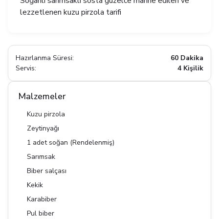
Soğanlı sarımsaklı sosta güzelce marine edilen ve
lezzetlenen kuzu pirzola tarifi
Hazırlanma Süresi:
60 Dakika
Servis:
4 Kişilik
Malzemeler
Kuzu pirzola
Zeytinyağı
1 adet soğan (Rendelenmiş)
Sarımsak
Biber salçası
Kekik
Karabiber
Pul biber