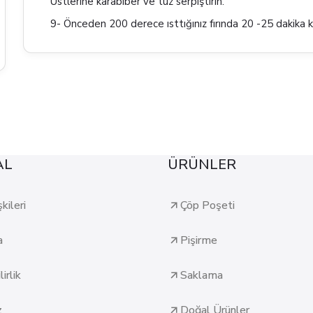
Üstlerine karabiber ve tuz serpiştirin.
9- Önceden 200 derece ısttığınız fırında 20 -25 dakika 
AL
ÜRÜNLER
şkileri
Çöp Poşeti
a
Pişirme
irlik
Saklama
z
Doğal Ürünler