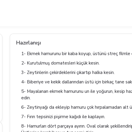
Hazırlanışı
1- Ekmek hamurunu bir kaba koyup, üstünü streç filmle ö
2- Kurutulmuş domatesleri küçük kesin.
3- Zeytinlerin çekirdeklerini çıkartıp halka kesin.
4- Biberiye ve kekik dallarından üstü için birkaç tane sak
5- Mayalanan ekmek hamurunu un ile yoğurun, kesip ha
edin.
6- Zeytinyağı da ekleyip hamuru çok hırpalamadan alt ü
7- Fırın tepsinizi pişirme kağıdı ile kaplayın.
8- Hamurları dört parçaya ayırın. Oval olarak şekillendirip