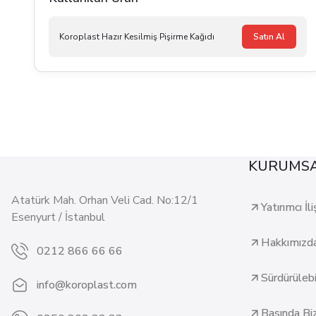
Koroplast Hazır Kesilmiş Pişirme Kağıdı
Satın Al
KURUMS
Atatürk Mah. Orhan Veli Cad. No:12/1
Yatırımcı İli
Esenyurt / İstanbul
Hakkımızd
0212 866 66 66
Sürdürülebil
info@koroplast.com
Basında Bi