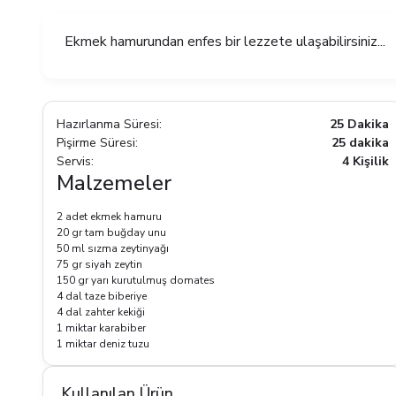
Ekmek hamurundan enfes bir lezzete ulaşabilirsiniz...
Hazırlanma Süresi:
25 Dakika
Pişirme Süresi:
25 dakika
Servis:
4 Kişilik
Malzemeler
2 adet ekmek hamuru
20 gr tam buğday unu
50 ml sızma zeytinyağı
75 gr siyah zeytin
150 gr yarı kurutulmuş domates
4 dal taze biberiye
4 dal zahter kekiği
1 miktar karabiber
1 miktar deniz tuzu
Kullanılan Ürün