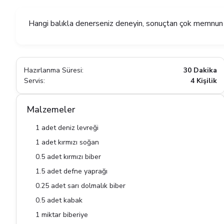
Hangi balıkla denerseniz deneyin, sonuçtan çok memnun k
Hazırlanma Süresi:
30 Dakika
Servis:
4 Kişilik
Malzemeler
1 adet deniz levreği
1 adet kırmızı soğan
0.5 adet kırmızı biber
1.5 adet defne yaprağı
0.25 adet sarı dolmalık biber
0.5 adet kabak
1 miktar biberiye