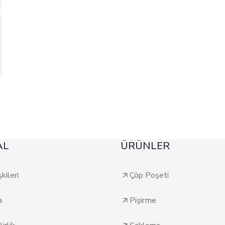
AL
ÜRÜNLER
şkileri
Çöp Poşeti
a
Pişirme