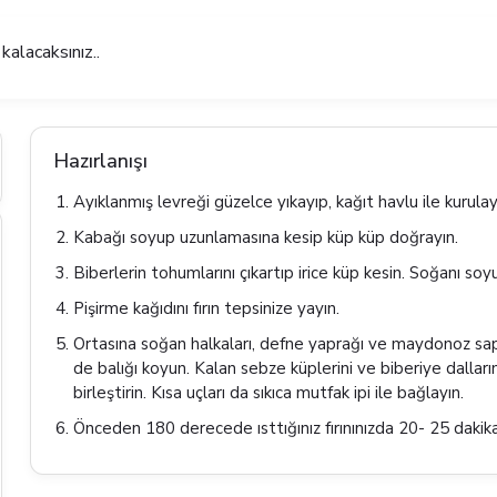
alacaksınız..
Hazırlanışı
Ayıklanmış levreği güzelce yıkayıp, kağıt havlu ile kurulay
Kabağı soyup uzunlamasına kesip küp küp doğrayın.
Biberlerin tohumlarını çıkartıp irice küp kesin. Soğanı soy
Pişirme kağıdını fırın tepsinize yayın.
Ortasına soğan halkaları, defne yaprağı ve maydonoz saplar
de balığı koyun. Kalan sebze küplerini ve biberiye dalların
birleştirin. Kısa uçları da sıkıca mutfak ipi ile bağlayın.
Önceden 180 derecede ısttığınız fırınınızda 20- 25 dakika 