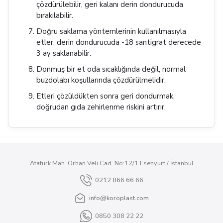
çözdürülebilir, geri kalanı derin dondurucuda
bırakılabilir.
Doğru saklama yöntemlerinin kullanılmasıyla
etler, derin dondurucuda -18 santigrat derecede
3 ay saklanabilir.
Donmuş bir et oda sıcaklığında değil, normal
buzdolabı koşullarında çözdürülmelidir.
Etleri çözüldükten sonra geri dondurmak,
doğrudan gıda zehirlenme riskini artırır.
Atatürk Mah. Orhan Veli Cad. No:12/1 Esenyurt / İstanbul
0212 866 66 66
info@koroplast.com
0850 308 22 22