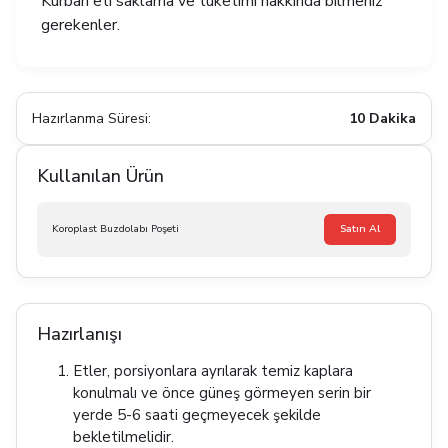
Kurban eti saklama ve tüketimi hakkında bilmeniz
gerekenler.
Hazırlanma Süresi:
10 Dakika
Kullanılan Ürün
Koroplast Buzdolabı Poşeti
Satın Al
Hazırlanışı
Etler, porsiyonlara ayrılarak temiz kaplara
konulmalı ve önce güneş görmeyen serin bir
yerde 5-6 saati geçmeyecek şekilde
bekletilmelidir.