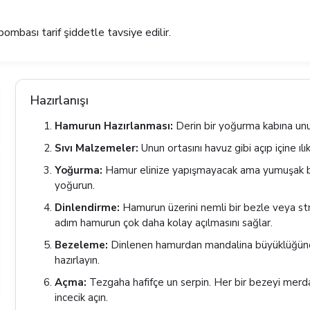
ji bombası tarif şiddetle tavsiye edilir.
Hazırlanışı
Hamurun Hazırlanması:
Derin bir yoğurma kabına unu
Sıvı Malzemeler:
Unun ortasını havuz gibi açıp içine ılı
Yoğurma:
Hamur elinize yapışmayacak ama yumuşak bir
yoğurun.
Dinlendirme:
Hamurun üzerini nemli bir bezle veya stre
adım hamurun çok daha kolay açılmasını sağlar.
Bezeleme:
Dinlenen hamurdan mandalina büyüklüğünde
hazırlayın.
Açma:
Tezgaha hafifçe un serpin. Her bir bezeyi merda
incecik açın.