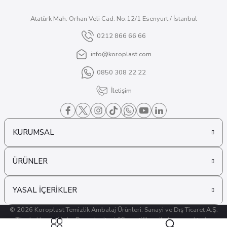
Atatürk Mah. Orhan Veli Cad. No:12/1 Esenyurt / İstanbul
0212 866 66 66
info@koroplast.com
0850 308 22 22
İletişim
KURUMSAL
ÜRÜNLER
YASAL İÇERİKLER
© 2026 Koroplast Temizlik Ambalaj Ürünleri. Sanayi ve Dış Ticaret A.Ş.
Tüm hakları saklıdır. Bu web sitesi SSL sertifikası ile korunmaktadır.