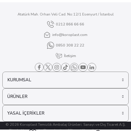
Atatürk Mah. Orhan Veli Cad. No:12/1 Esenyurt / İstanbul
0212 866 66 66
info@koroplast.com
0850 308 22 22
İletişim
KURUMSAL
ÜRÜNLER
YASAL İÇERİKLER
© 2026 Koroplast Temizlik Ambalaj Ürünleri. Sanayi ve Dış Ticaret A.Ş.
Tüm hakları saklıdır. Bu web sitesi SSL sertifikası ile korunmaktadır.