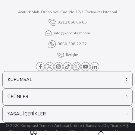
Atatürk Mah. Orhan Veli Cad. No:12/1 Esenyurt / İstanbul
0212 866 66 66
info@koroplast.com
0850 308 22 22
İletişim
KURUMSAL
ÜRÜNLER
YASAL İÇERİKLER
© 2026 Koroplast Temizlik Ambalaj Ürünleri. Sanayi ve Dış Ticaret A.Ş.
Tüm hakları saklıdır. Bu web sitesi SSL sertifikası ile korunmaktadır.