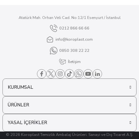
Atatürk Mah. Orhan Veli Cad. No:12/1 Esenyurt / İstanbul
0212 866 66 66
info@koroplast.com
0850 308 22 22
İletişim
KURUMSAL
ÜRÜNLER
YASAL İÇERİKLER
© 2026 Koroplast Temizlik Ambalaj Ürünleri. Sanayi ve Dış Ticaret A.Ş.