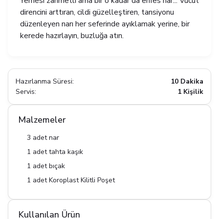
Yemesi zahmetli ama bir o kadar da enfes nar... Vücut
direncini arttıran, cildi güzelleştiren, tansiyonu
düzenleyen narı her seferinde ayıklamak yerine, bir
kerede hazırlayın, buzluğa atın.
Hazırlanma Süresi:
10 Dakika
Servis:
1 Kişilik
Malzemeler
3 adet nar
1 adet tahta kaşık
1 adet bıçak
1 adet Koroplast Kilitli Poşet
Kullanılan Ürün