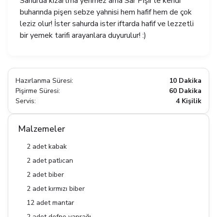
Sahurda kızartma yenmez ama Sar Pişir'le kendi
buharında pişen sebze yahnisi hem hafif hem de çok
leziz olur! İster sahurda ister iftarda hafif ve lezzetli
bir yemek tarifi arayanlara duyurulur! :)
Hazırlanma Süresi:
10 Dakika
Pişirme Süresi:
60 Dakika
Servis:
4 Kişilik
Malzemeler
2 adet kabak
2 adet patlıcan
2 adet biber
2 adet kırmızı biber
12 adet mantar
2 adet defne yaprağı