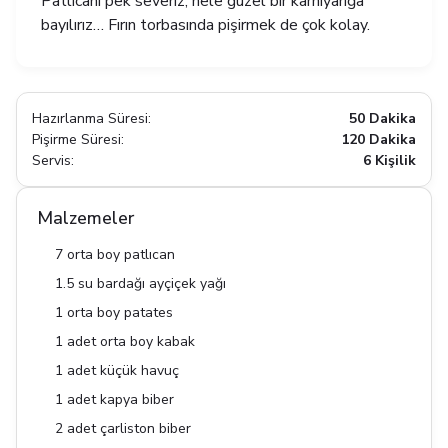
Patlıcanı pek severiz, hele güzel bir karnıyarığa
bayılırız… Fırın torbasında pişirmek de çok kolay.
Hazırlanma Süresi:
50 Dakika
Pişirme Süresi:
120 Dakika
Servis:
6 Kişilik
Malzemeler
7 orta boy patlıcan
1.5 su bardağı ayçiçek yağı
1 orta boy patates
1 adet orta boy kabak
1 adet küçük havuç
1 adet kapya biber
2 adet çarliston biber