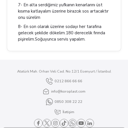
7- En alta serdiğimiz yufkanın kenarlarını üst
kısıma katlayalım üzerine birazcık sos artacaktır
onu sürelim
8- En son olarak üzerine sodayı her tarafına
gelecek şekilde dökelim.180 derecelik fırında
pişirelim.Soğuyunca servis yapalım.
Atatürk Mah. Orhan Veli Cad. No:12/1 Esenyurt / İstanbul
0212 866 66 66
info@koroplast.com
0850 308 22 22
İletişim