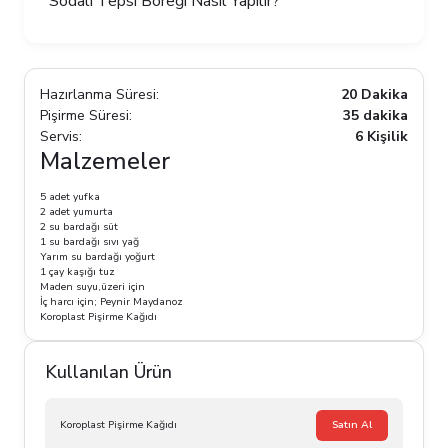
Sodalı Tepsi Böreği Nasıl Yapılır?
Hazırlanma Süresi:
20 Dakika
Pişirme Süresi:
35 dakika
Servis:
6 Kişilik
Malzemeler
5 adet yufka
2 adet yumurta
2 su bardağı süt
1 su bardağı sıvı yağ
Yarım su bardağı yoğurt
1 çay kaşığı tuz
Maden suyu,üzeri için
İç harcı için; Peynir Maydanoz
Koroplast Pişirme Kağıdı
Kullanılan Ürün
Koroplast Pişirme Kağıdı
Satın Al