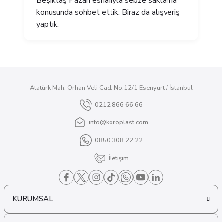
Beşiktaş Pazarı esnafıyla sebze saklama
konusunda sohbet ettik. Biraz da alışveriş
yaptık.
Atatürk Mah. Orhan Veli Cad. No:12/1 Esenyurt / İstanbul
0212 866 66 66
info@koroplast.com
0850 308 22 22
İletişim
KURUMSAL