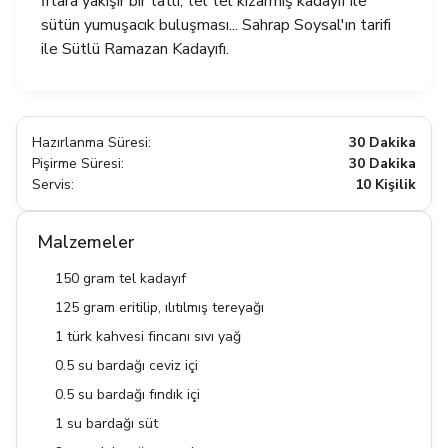
İftara yakışır bir tatlı, tel tel kızarmış kadayıf ile
sütün yumuşacık buluşması... Sahrap Soysal'ın tarifi
ile Sütlü Ramazan Kadayıfı.
Hazırlanma Süresi:
30 Dakika
Pişirme Süresi:
30 Dakika
Servis:
10 Kişilik
Malzemeler
150 gram tel kadayıf
125 gram eritilip, ılıtılmış tereyağı
1 türk kahvesi fincanı sıvı yağ
0.5 su bardağı ceviz içi
0.5 su bardağı fındık içi
1 su bardağı süt