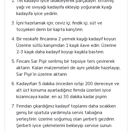
Tel kadayıfı iyice didikleyerek parçalayın. Eritilmiş
yağı ve sıvıyağı kadayıfa ekleyip yoğurarak kyağı
kadayıfa iyice yedirin.
İçini hazırlamak için; ceviz içi, fındık içi, süt ve
tozşekeri derin bir kapta karıştırın.
Bir neskafe fincanına 2 yemek kaşığı kadayıf koyun.
Üzerine sütlü karışımdan 1 kaşık ilave edin. Üzerine
2-3 kaşık daha kadayıf koyup kaşıkla bastırın.
Fincanı Sar Pişir serilmiş bir tepsiye ters çevirerek
aktarın. Kalan malzemeleri de aynı şekilde hazırlayıp,
Sar Pişir’in üzerine aktarın.
Kadayıfları 5 dakika önceden ısıtıp 200 dereceye ve
alt üst konuma ayarladığınız fıırnda üzerleri iyice
kızarıncaya kadar, en az 30 dakika kadar pişirin.
Fırından çıkardığınız kadayıf toplarını daha sıcakken
geniş bir spatula yardımıyla servis tabağına
yerleştirin. üzerine soğumuş olan şerbeti gezdirin.
Şerbeti iyice çekmelerini bekleyip servise sunun.