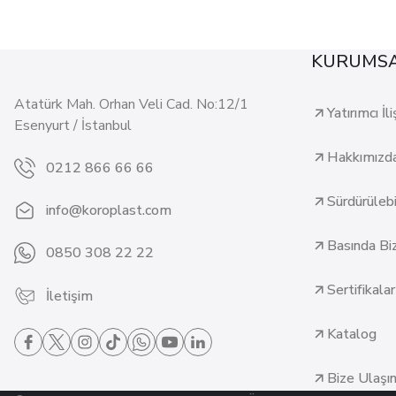
KURUMS
Atatürk Mah. Orhan Veli Cad. No:12/1
Yatırımcı İli
Esenyurt / İstanbul
Hakkımızd
0212 866 66 66
Sürdürülebil
info@koroplast.com
Basında Bi
0850 308 22 22
Sertifikalar
İletişim
Katalog
Bize Ulaşı