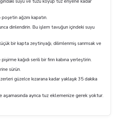
klığındaki suyu ve tuzu koyup tuz eriyene kadar
p poşetin ağzını kapatın.
nca dinlendirin. Bu işlem tavuğun içindeki suyu
çük bir kapta zeytinyağı, dilimlenmiş sarımsak ve
işirme kağıdı serili bir fırın kabına yerleştirin.
rine sürün.
zerleri güzelce kızarana kadar yaklaşık 35 dakika
me aşamasında ayrıca tuz eklemenize gerek yoktur.