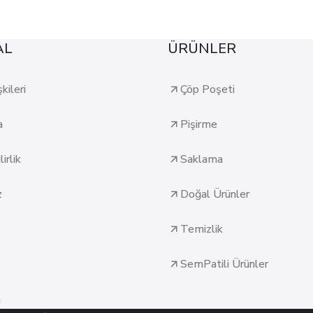
AL
ÜRÜNLER
şkileri
Çöp Poşeti
a
Pişirme
irlik
Saklama
z
Doğal Ürünler
Temizlik
SemPatili Ürünler
n