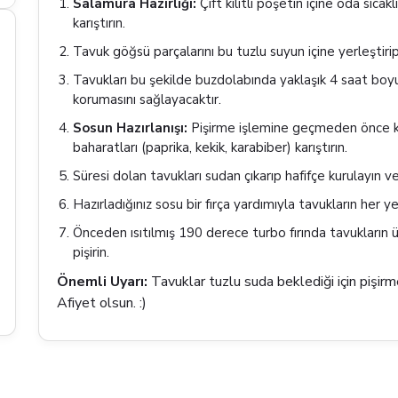
Salamura Hazırlığı:
Çift kilitli poşetin içine oda sıca
karıştırın.
Tavuk göğsü parçalarını bu tuzlu suyun içine yerleştiri
Tavukları bu şekilde buzdolabında yaklaşık 4 saat boyu
korumasını sağlayacaktır.
Sosun Hazırlanışı:
Pişirme işlemine geçmeden önce kü
baharatları (paprika, kekik, karabiber) karıştırın.
Süresi dolan tavukları sudan çıkarıp hafifçe kurulayın ve p
Hazırladığınız sosu bir fırça yardımıyla tavukların her ye
Önceden ısıtılmış 190 derece turbo fırında tavukların ü
pişirin.
Önemli Uyarı:
Tavuklar tuzlu suda beklediği için pişir
Afiyet olsun. :)