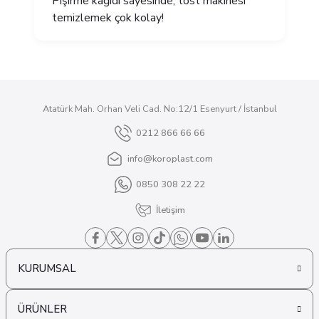
Pişirme kağıdı sayesinde, tost makinesi
temizlemek çok kolay!
Atatürk Mah. Orhan Veli Cad. No:12/1 Esenyurt / İstanbul
0212 866 66 66
info@koroplast.com
0850 308 22 22
İletişim
KURUMSAL
ÜRÜNLER