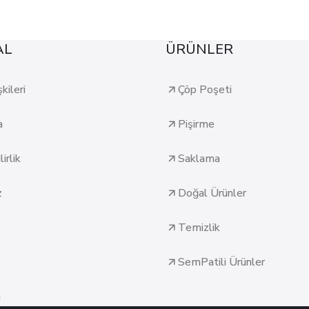
AL
ÜRÜNLER
şkileri
Çöp Poşeti
a
Pişirme
irlik
Saklama
z
Doğal Ürünler
Temizlik
SemPatili Ürünler
n