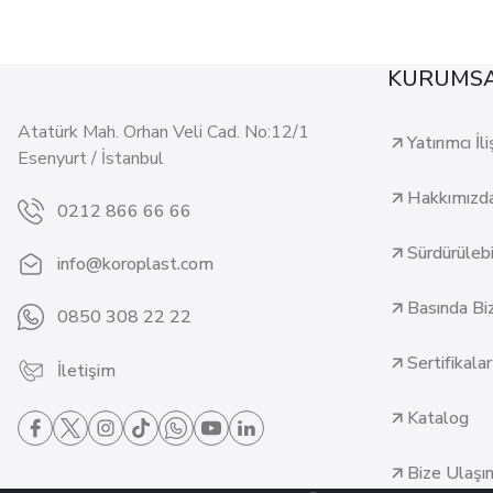
KURUMS
Atatürk Mah. Orhan Veli Cad. No:12/1
Yatırımcı İli
Esenyurt / İstanbul
Hakkımızd
0212 866 66 66
Sürdürülebil
info@koroplast.com
Basında Bi
0850 308 22 22
Sertifikalar
İletişim
Katalog
Bize Ulaşı