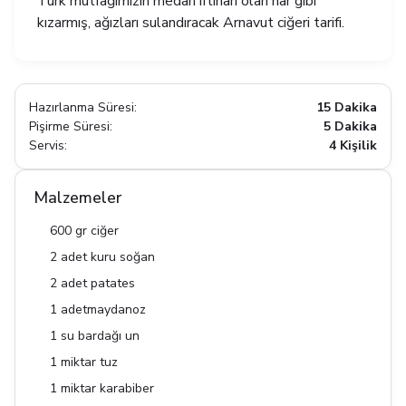
Türk mutfağımızın medarı iftiharı olan nar gibi
kızarmış, ağızları sulandıracak Arnavut ciğeri tarifi.
Hazırlanma Süresi:
15 Dakika
Pişirme Süresi:
5 Dakika
Servis:
4 Kişilik
Malzemeler
600 gr ciğer
2 adet kuru soğan
2 adet patates
1 adetmaydanoz
1 su bardağı un
1 miktar tuz
1 miktar karabiber