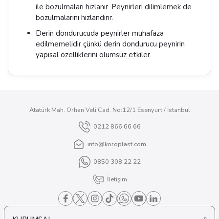
ile bozulmaları hızlanır. Peynirleri dilimlemek de
bozulmalarını hızlandırır.
Derin dondurucuda peynirler muhafaza
edilmemelidir çünkü derin dondurucu peynirin
yapısal özelliklerini olumsuz etkiler.
Atatürk Mah. Orhan Veli Cad. No:12/1 Esenyurt / İstanbul
0212 866 66 66
info@koroplast.com
0850 308 22 22
İletişim