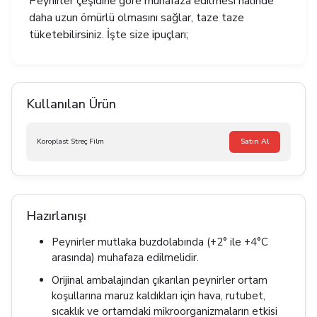
Peynirler çeşidine göre muhafaza edilmesi halinde
daha uzun ömürlü olmasını sağlar, taze taze
tüketebilirsiniz. İşte size ipuçları;
Kullanılan Ürün
Koroplast Streç Film
Satın Al
Hazırlanışı
Peynirler mutlaka buzdolabında (+2° ile +4°C
arasında) muhafaza edilmelidir.
Orijinal ambalajından çıkarılan peynirler ortam
koşullarına maruz kaldıkları için hava, rutubet,
sıcaklık ve ortamdaki mikroorganizmaların etkisi