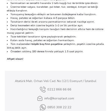
Sarımsakları ve zencefili havanda 1 tatlı kaşığı tuz ile birlikte iyice dövün.
Üzerine biber salçası, karabiber, pul biber, tuz, zerdeçal, kimyon ve kekiği
ekleyip karıştırın.
Yumuşamış tereyağını ekleyin ve tamamen özdeşleşene kadar karıştırın.
Havuç, patates ve soğanları kabaca 4–5 parçaya bölün.
Tavukların derisi ile eti arasına parmaklarınızı sokarak nazikçe ayırın.
Deriyi kesmeden etin üzerine bıçakla 1–2 cm’lik yarıklar açın.
Hazırladığınız tereyağlı karışımı tavuğun hem derisinin altına hem de üstüne
masaj yaparak yedirin.
Taze kekikleri tavukların içine paylaştırarak yerleştirin.
Kalan sosla havuç, patates ve soğanları harmanlayın.
Tüm malzemeleri
büyük boy fırın poşetine
yerleştirin, poşetin üzerine çatalla
birkaç delik açın.
Önceden ısıtılmış 180 derece fırında yaklaşık 1.5 saat pişirin.
Afiyet olsun!
Atatürk Mah. Orhan Veli Cad. No:12/1 Esenyurt / İstanbul
0212 866 66 66
info@koroplast.com
0850 308 22 22