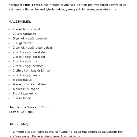
Koroplast
Fırın Torbası
’yla fırında tavuk hazırlarken pişirme süreci kontrollü ve
zahmetsiz ilerler; lezzeti içinde kalan, yumuşacık bir sonuç elde edersiniz.
MALZEMELER:
2 adet bütün tavuk
20 diş sarımsak
5 yemek kaşığı tereyağı
100 gr zencefil
2 yemek kaşığı biber salçası
2 tatlı kaşığı karabiber
2 tatlı kaşığı pul biber
2 tatlı kaşığı tuz
2 tatlı kaşığı zerdeçal
2 silme tatlı kaşığı kimyon
2 tatlı kaşığı kekik
6 adet havuç
6 adet orta boy patates
6 adet kuru soğan
8 dal taze kekik
1 adet limon
Hazırlanma Süresi:
120 dk
Servis:
10 kişilik
HAZIRLANIŞI:
Limonu ortadan ikiye kesin, her yarısına biraz tuz serpin ve tavukların her
tarafına sürün. Böylece istenmeyen koku giderilir.