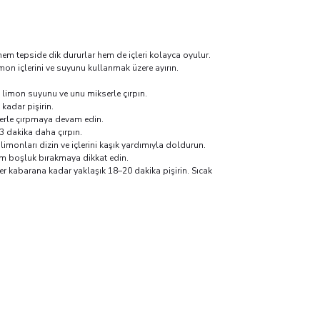
hem tepside dik dururlar hem de içleri kolayca oyulur.
limon içlerini ve suyunu kullanmak üzere ayırın.
i, limon suyunu ve unu mikserle çırpın.
kadar pişirin.
erle çırpmaya devam edin.
3 dakika daha çırpın.
ne limonları dizin ve içlerini kaşık yardımıyla doldurun.
cm boşluk bırakmaya dikkat edin.
ler kabarana kadar yaklaşık 18–20 dakika pişirin. Sıcak