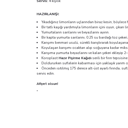
Servis:
4 kişilik
HAZIRLANIŞI:
Yıkadığınız limonların uçlarından biraz kesin; böylece 
Bir tatlı kaşığı yardımıyla limonların içini oyun, çıkan 
Yumurtaların sarılarını ve beyazlarını ayırın.
Bir kapta yumurta sarılarını, 0.25 su bardağı toz şeker
Karışımı benmari usulü, sürekli karıştırarak koyulaşana 
Koyulaşan karışımı ocaktan alıp soğuyana kadar miks
Karışıma yumurta beyazlarını ve kalan şekeri ekleyip 2–
Koroplast
Hazır Pişirme Kağıdı
serili bir fırın tepsisi
Doldururken suflelerin kabarması için yaklaşık yarım 
Önceden ısıtılmış 175 derece alt-üst ayarlı fırında, suf
servis edin.
Afiyet olsun!
"