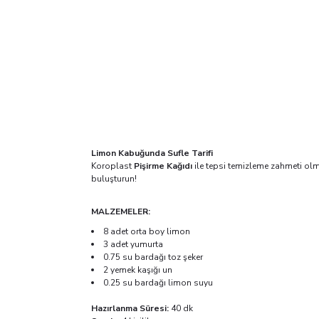
Limon Kabuğunda Sufle Tarifi
Koroplast
Pişirme Kağıdı
ile tepsi temizleme zahmeti olm
buluşturun!
MALZEMELER:
8 adet orta boy limon
3 adet yumurta
0.75 su bardağı toz şeker
2 yemek kaşığı un
0.25 su bardağı limon suyu
Hazırlanma Süresi:
40 dk