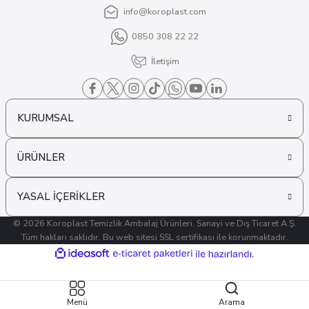
info@koroplast.com
0850 308 22 22
İletişim
KURUMSAL
ÜRÜNLER
YASAL İÇERİKLER
© 2026 Koroplast Temizlik Ambalaj Ürünleri. Sanayi ve Dış Ticaret A.Ş.
Tüm hakları saklıdır. Bu web sitesi SSL sertifikası ile korunmaktadır.
ideasoft
ile
e-
hazırlandı.
ticaret
paketleri
Menü
Arama