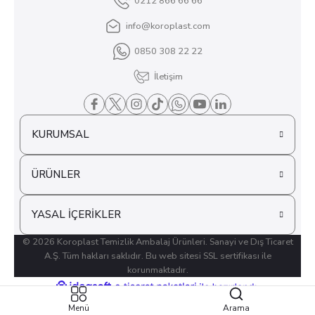
0212 866 66 66
info@koroplast.com
0850 308 22 22
İletişim
KURUMSAL
ÜRÜNLER
YASAL İÇERİKLER
© 2026 Koroplast Temizlik Ambalaj Ürünleri. Sanayi ve Dış Ticaret
A.Ş. Tüm hakları saklıdır. Bu web sitesi SSL sertifikası ile
korunmaktadır.
ideasoft
ile
e-
hazırlandı.
ticaret
Menü
Arama
paketleri