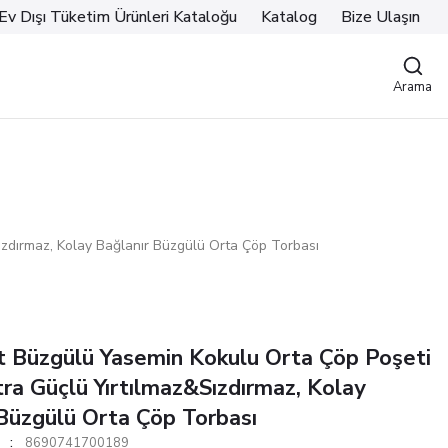
Ev Dışı Tüketim Ürünleri Kataloğu
Katalog
Bize Ulaşın
Arama
ızdırmaz, Kolay Bağlanır Büzgülü Orta Çöp Torbası
t Büzgülü Yasemin Kokulu Orta Çöp Poşeti
stra Güçlü Yırtılmaz&Sızdırmaz, Kolay
 Büzgülü Orta Çöp Torbası
8690741700189