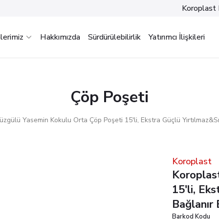
Koroplast 
lerimiz
Hakkımızda
Sürdürülebilirlik
Yatırımcı İlişkileri
Çöp Poşeti
üzgülü Yasemin Kokulu Orta Çöp Poşeti 15'li, Ekstra Güçlü Yırtılmaz&S
Koroplast
Koroplas
15'li, Ek
Bağlanır
Barkod Kodu