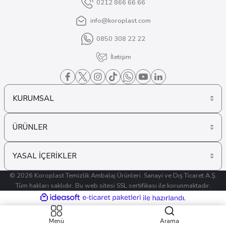
0212 866 66 66
info@koroplast.com
0850 308 22 22
İletişim
KURUMSAL
ÜRÜNLER
YASAL İÇERİKLER
© 2026 Koroplast Temizlik Ambalaj Ürünleri. Sanayi ve Dış Ticaret A.Ş.
Tüm hakları saklıdır. Bu web sitesi SSL sertifikası ile korunmaktadır.
ideasoft
ile
e-
hazırlandı.
ticaret
paketleri
Menü
Arama