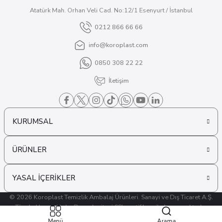
Atatürk Mah. Orhan Veli Cad. No:12/1 Esenyurt / İstanbul
0212 866 66 66
info@koroplast.com
0850 308 22 22
İletişim
KURUMSAL
ÜRÜNLER
YASAL İÇERİKLER
© 2026 Koroplast Temizlik Ambalaj Ürünleri. Sanayi ve Dış Ticaret A.Ş.
Tüm hakları saklıdır. Bu web sitesi SSL sertifikası ile korunmaktadır.
ideasoft
ile
e-
Menü
Arama